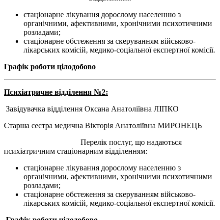
стаціонарне лікування дорослому населенню з
органічними, афективними, хронічними психотичними
розладами;
стаціонарне обстеження за скеруванням військово-
лікарських комісій, медико-соціальної експертної комісії.
Графік роботи цілодобово
Психіатричне відділення №2:
Завідувачка відділення Оксана Анатоліївна ЛІПКО
Старша сестра медична Вікторія Анатоліївна МИРОНЕЦЬ
Перелік послуг, що надаються
психіатричним стаціонарним відділенням:
стаціонарне лікування дорослому населенню з
органічними, афективними, хронічними психотичними
розладами;
стаціонарне обстеження за скеруванням військово-
лікарських комісій, медико-соціальної експертної комісії.
Графік роботи цілодобово