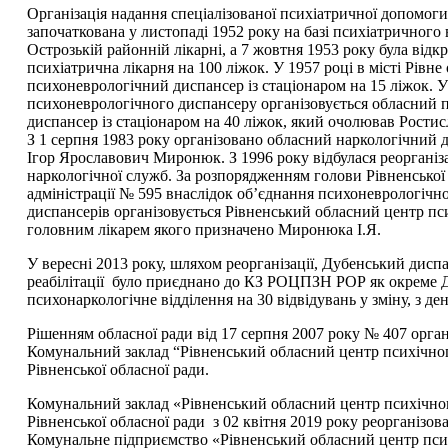
Організація надання спеціалізованої психіатричної допомоги
започаткована у листопаді 1952 року на базі психіатричного 
Острозькій районній лікарні, а 7 жовтня 1953 року була відк
психіатрична лікарня на 100 ліжок. У 1957 році в місті Рівне
психоневрологічний диспансер із стаціонаром на 15 ліжок. У 
психоневрологічного диспансеру організовується обласний 
диспансер із стаціонаром на 40 ліжок, який очолював Рости
З 1 серпня 1983 року організовано обласний наркологічний 
Ігор Ярославович Миронюк. З 1996 року відбулася реорганіза
наркологічної служб. За розпорядженням голови Рівненської
адміністрації № 595 внаслідок об’єднання психоневрологічно
диспансерів організовується Рівненський обласний центр пс
головним лікарем якого призначено Миронюка І.Я.
У вересні 2013 року, шляхом реорганізації, Дубенський дисп
реабілітації було приєднано до КЗ РОЦПЗН РОР як окреме 
психонаркологічне відділення на 30 відвідувань у зміну, з де
Рішенням обласної ради від 17 серпня 2007 року № 407 орган
Комунальний заклад “Рівненський обласний центр психічног
Рівненської обласної ради.
Комунальний заклад «Рівненський обласний центр психічног
Рівненської обласної ради з 02 квітня 2019 року реорганізо
Комунальне підприємство «Рівненський обласний центр пси