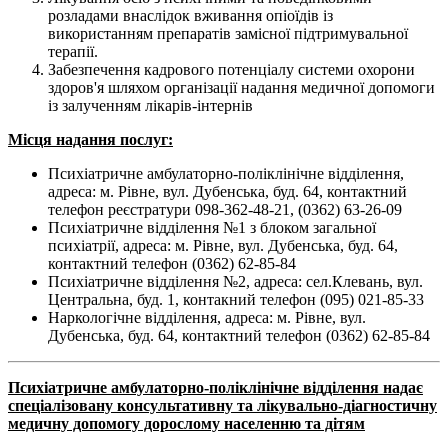
розладами внаслідок вживання опіоїдів із
використанням препаратів замісної підтримувальної
терапії.
Забезпечення кадрового потенціалу системи охорони
здоров'я шляхом організації надання медичної допомоги
із залученням лікарів-інтернів
Місця надання послуг:
Психіатричне амбулаторно-поліклінічне відділення,
адреса: м. Рівне, вул. Дубенська, буд. 64, контактний
телефон реєстратури 098-362-48-21, (0362) 63-26-09
Психіатричне відділення №1 з блоком загальної
психіатрії
, адреса: м. Рівне, вул. Дубенська, буд. 64,
контактний телефон (0362) 62-85-84
Психіатричне відділення №2
, адреса: сел.Клевань, вул.
Центральна, буд. 1, контакний телефон (095) 021-85-33
Наркологічне відділення, адреса: м. Рівне, вул.
Дубенська, буд. 64, контактний телефон (0362) 62-85-84
Психіатричне амбулаторно-поліклінічне відділення надає
спеціалізовану консультативну та лікувально-діагностичну
медичну допомогу дорослому населенню та дітям