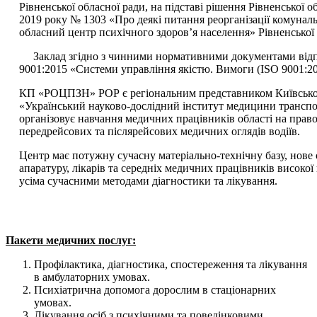
Рівненської обласної ради, на підставі рішення Рівненської о
2019 року № 1303 «Про деякі питання реорганізації комунал
обласний центр психічного здоров’я населення» Рівненської 
Заклад згідно з чинними нормативними документами від
9001:2015 «Системи управління якістю. Вимоги (ISO 9001:20
КП «РОЦПЗН» РОР є регіональним представником Київської 
«Український науково-дослідний інститут медицини трансп
організовує навчання медичних працівників області на пра
передрейсових та післярейсових медичних оглядів водіїв.
Центр має потужну сучасну матеріально-технічну базу, нове
апаратуру, лікарів та середніх медичних працівників високої 
усіма сучасними методами діагностики та лікування.
Пакети медичних послуг:
Профілактика, діагностика, спостереження та лікування
в амбулаторних умовах.
Психіатрична допомога дорослим в стаціонарних
умовах.
Лікування осіб з психічними та поведінковими